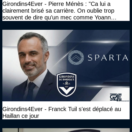
Girondins4Ever - Pierre Ménès : "Ca lui a
clairement brisé sa carrière. On oublie trop
souvent de dire qu’un mec comme Yoann
Gourcuff a été détruit"
Girondins4Ever - Franck Tuil s'est déplacé au
Haillan ce jour