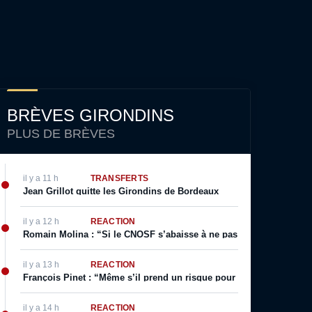
BRÈVES GIRONDINS
PLUS DE BRÈVES
il y a 11 h
TRANSFERTS
Jean Grillot quitte les Girondins de Bordeaux
il y a 12 h
RÉACTION
Romain Molina : “Si le CNOSF s’abaisse à ne pas respecter ses prop
il y a 13 h
RÉACTION
François Pinet : “Même s’il prend un risque pour son image, il sai
il y a 14 h
RÉACTION