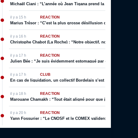
Michaël Ciani : “L’année où Jean Tigana prend la place de Lauren
il y a 15 h
RÉACTION
Marius Trésor : “C’est la plus grosse désillusion que j’ai eue sur le
il y a 16 h
RÉACTION
Christophe Chabot (La Roche) : “Notre objectif, notre rêve, c’est l
il y a 17 h
RÉACTION
Julien Bée : “Je suis évidemment estomaqué par ce texte, qui cont
il y a 17 h
CLUB
En cas de liquidation, un collectif Bordelais s’est constitué pour f
il y a 18 h
RÉACTION
Marouane Chamakh : “Tout était aligné pour que j’arrive du centre d
il y a 20 h
RÉACTION
Yann Fossurier : “Le CNOSF et le COMEX valideront. Parce que Gi