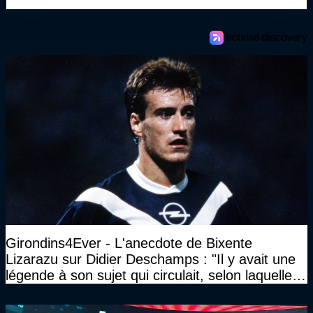
Girondins4Ever - L'anecdote de Bixente
Lizarazu sur Didier Deschamps : "Il y avait une
légende à son sujet qui circulait, selon laquelle il
n’avait pas l’âge qu’il prétendait..."