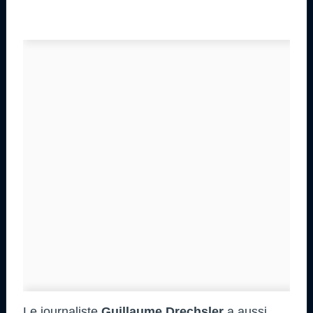
Le journaliste
Guillaume Drechsler
a aussi