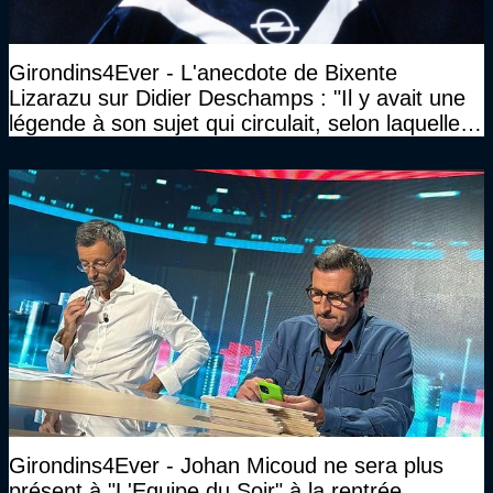
Girondins4Ever - L'anecdote de Bixente
Lizarazu sur Didier Deschamps : "Il y avait une
légende à son sujet qui circulait, selon laquelle il
n’avait pas l’âge qu’il prétendait..."
Girondins4Ever - Johan Micoud ne sera plus
présent à "L'Equipe du Soir" à la rentrée