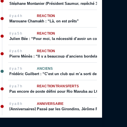
Stéphane Montanier (Président Saumur, repêché 3 fois de suite) : “
il y a 4 h
RÉACTION
Marouane Chamakh : “Là, on est prêts”
il y a 5 h
RÉACTION
Julien Bée : “Pour moi, la nécessité d’avoir un coach qui incarne 
il y a 6 h
RÉACTION
Pierre Ménès : “Il y a beaucoup d’anciens bordelais qui l’ouvrent ré
il y a 7 h
ANCIENS
Frédéric Guilbert : “C’est un club qui m’a sorti de la merde”
il y a 7 h
RÉACTION
TRANSFERTS
Pas encore de poste défini pour Rio Mavuba au LOSC
il y a 8 h
ANNIVERSAIRE
[Anniversaires] Passé par les Girondins, Jérôme Prior fête son ann