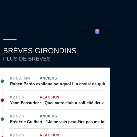
BRÈVES GIRONDINS
PLUS DE BRÈVES
il y a 27 min
ANCIENS
Ruben Pardo explique pourquoi il a choisi de quitter Bordeaux
il y a 1 h
RÉACTION
Yann Fossurier : “Quel autre club a sollicité deux fois un arbitra
il y a 2 h
ANCIENS
Frédéric Guilbert : “Je ne vais peut-être pas me faire des amis pa
il y a 2 h
RÉACTION