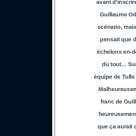
avant d’inscrir
Guillaume Od
scénario, mais
pensait que d
échelons en-de
du tout… Surt
équipe de Tulle
Malheureuseme
franc de Guil
heureusement
que ça aurait 