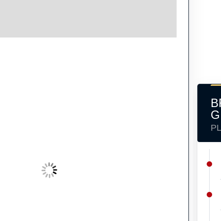
B
G
P