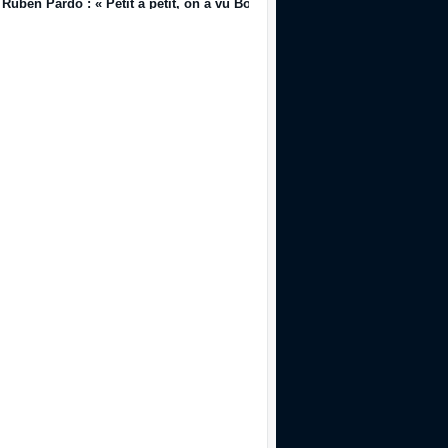
Ruben Pardo : « Petit à petit, on a vu Bordeaux dériver »