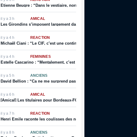
Etienne Beugre : “Dans le vestiaire, normalement, chaque joueur a sa ph
il y a 3 h
AMICAL
Les Girondins s’imposent largement dans ce deuxième match de prépar
il y a 4 h
RÉACTION
Michaël Ciani : “Le CIF, c’est une continuité, et toujours cette fierté de
il y a 4 h
FÉMININES
Estelle Cascarino : “Mentalement, c’est sûr que je suis plus forte. Je me
il y a 5 h
ANCIENS
David Bellion : “Ca ne me surprend pas d’avoir gagné des titres d’une 
il y a 6 h
AMICAL
[Amical] Les titulaires pour Bordeaux-FC Bassin d’Arcachon
il y a 7 h
RÉACTION
Henri Emile raconte les coulisses des non-sélections d’Eric Cantona, et
il y a 8 h
ANCIENS