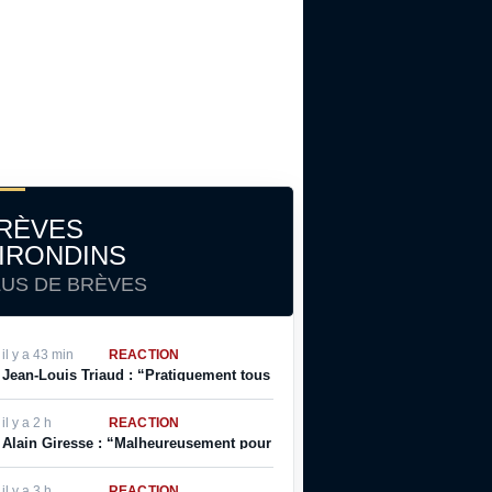
RÈVES
IRONDINS
LUS DE BRÈVES
il y a 43 min
RÉACTION
Jean-Louis Triaud : “Pratiquement tous les joueurs qui sont passés par
il y a 2 h
RÉACTION
Alain Giresse : “Malheureusement pour lui, il ne s’en est jamais remis
il y a 3 h
RÉACTION