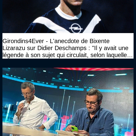
Girondins4Ever - L'anecdote de Bixente
Lizarazu sur Didier Deschamps : "Il y avait une
légende à son sujet qui circulait, selon laquelle il
n’avait pas l’âge qu’il prétendait..."