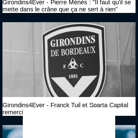
Girondins4Ever - Pierre Ménès : "Il faut qu’il se
mette dans le crâne que ça ne sert à rien"
Girondins4Ever - Franck Tuil et Sparta Capital
remercient longuement Gérard Lopez