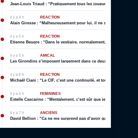
Jean-Louis Triaud : “Pratiquement tous les joueurs qui sont passé
il y a 4 h
RÉACTION
Alain Giresse : “Malheureusement pour lui, il ne s’en est jamais 
il y a 5 h
RÉACTION
Etienne Beugre : “Dans le vestiaire, normalement, chaque joueur a 
il y a 5 h
AMICAL
Les Girondins s’imposent largement dans ce deuxième match de p
il y a 6 h
RÉACTION
Michaël Ciani : “Le CIF, c’est une continuité, et toujours cette fier
il y a 6 h
FÉMININES
Estelle Cascarino : “Mentalement, c’est sûr que je suis plus forte. 
il y a 7 h
ANCIENS
David Bellion : “Ca ne me surprend pas d’avoir gagné des titres d