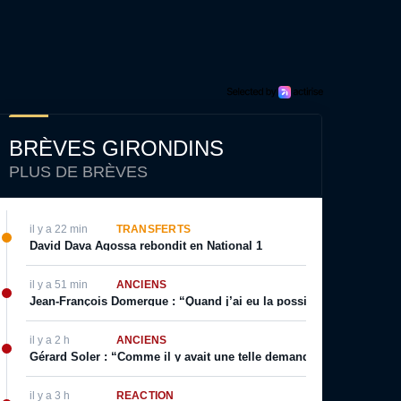
BRÈVES GIRONDINS
PLUS DE BRÈVES
il y a 22 min
TRANSFERTS
David Dava Agossa rebondit en National 1
il y a 51 min
ANCIENS
Jean-François Domergue : “Quand j’ai eu la possibilité d’avoir un co
il y a 2 h
ANCIENS
Gérard Soler : “Comme il y avait une telle demande, on m’a autoris
il y a 3 h
RÉACTION