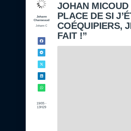
JOHAN MICOUD :
PLACE DE SI J’
Johann
Chanseaud
COÉQUIPIERS, 
Johann C
FAIT !”
19/05 -
13H29