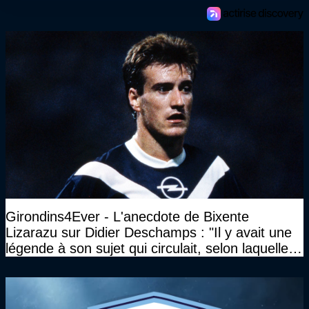
Girondins4Ever - L'anecdote de Bixente
Lizarazu sur Didier Deschamps : "Il y avait une
légende à son sujet qui circulait, selon laquelle il
n’avait pas l’âge qu’il prétendait..."