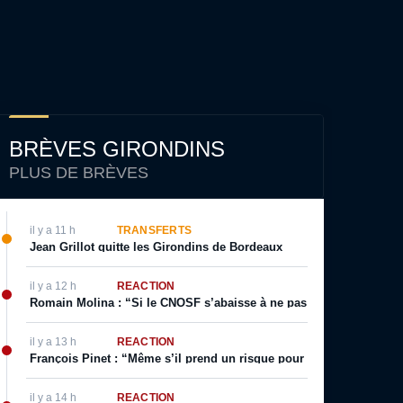
BRÈVES GIRONDINS
PLUS DE BRÈVES
il y a 11 h
TRANSFERTS
Jean Grillot quitte les Girondins de Bordeaux
il y a 12 h
RÉACTION
Romain Molina : “Si le CNOSF s’abaisse à ne pas respecter ses prop
il y a 13 h
RÉACTION
François Pinet : “Même s’il prend un risque pour son image, il sai
il y a 14 h
RÉACTION