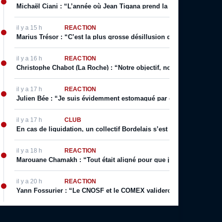
Michaël Ciani : “L’année où Jean Tigana prend la place de Lauren
il y a 15 h
RÉACTION
Marius Trésor : “C’est la plus grosse désillusion que j’ai eue sur le
il y a 16 h
RÉACTION
Christophe Chabot (La Roche) : “Notre objectif, notre rêve, c’est l
il y a 17 h
RÉACTION
Julien Bée : “Je suis évidemment estomaqué par ce texte, qui cont
il y a 17 h
CLUB
En cas de liquidation, un collectif Bordelais s’est constitué pour f
il y a 18 h
RÉACTION
Marouane Chamakh : “Tout était aligné pour que j’arrive du centre d
il y a 20 h
RÉACTION
Yann Fossurier : “Le CNOSF et le COMEX valideront. Parce que Gi