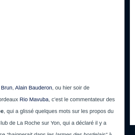
 Brun
,
Alain Bauderon
, ou hier soir de
Bordeaux
Rio Mavuba
, c’est le commentateur des
ée
, qui a glissé quelques mots sur les propos du
ub de La Roche sur Yon, qui a déclaré il y a
 se
“baignerait dans les larmes des bordelais”
à