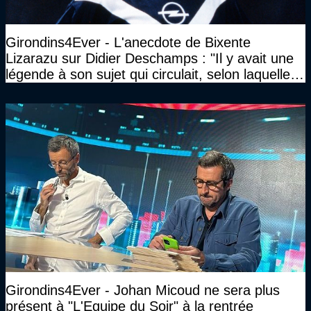
Girondins4Ever - L'anecdote de Bixente
Lizarazu sur Didier Deschamps : "Il y avait une
légende à son sujet qui circulait, selon laquelle il
n’avait pas l’âge qu’il prétendait..."
Girondins4Ever - Johan Micoud ne sera plus
présent à "L'Equipe du Soir" à la rentrée