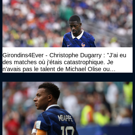
Girondins4Ever - Christophe Dugarry : "J’ai eu
des matches où j’étais catastrophique. Je
n’avais pas le talent de Michael Olise ou
d’Ousmane Dembélé c’est certain, mais c’est
quelque chose d’assez incroyable"