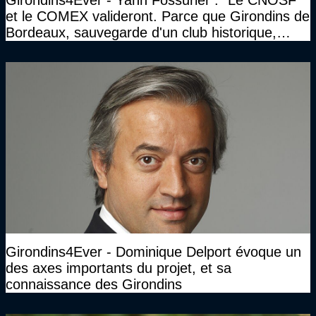
Girondins4Ever - Yann Fossurier : "Le CNOSF
et le COMEX valideront. Parce que Girondins de
Bordeaux, sauvegarde d'un club historique,
etc..."
Girondins4Ever - Dominique Delport évoque un
des axes importants du projet, et sa
connaissance des Girondins