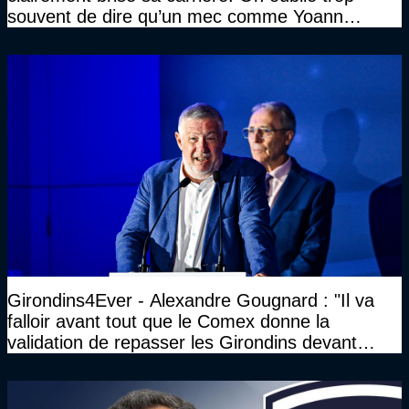
souvent de dire qu’un mec comme Yoann
Gourcuff a été détruit"
Girondins4Ever - Alexandre Gougnard : "Il va
falloir avant tout que le Comex donne la
validation de repasser les Girondins devant
cette DNCG. Je ne participerai pas au vote"