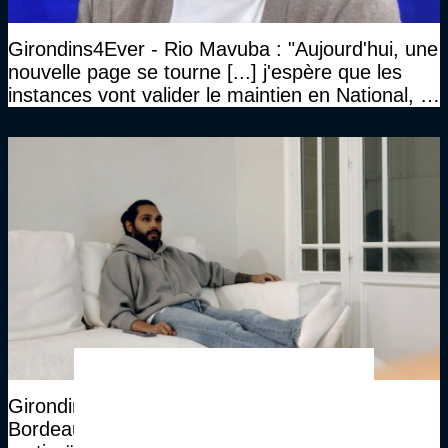
Girondins4Ever - Rio Mavuba : "Aujourd'hui, une
nouvelle page se tourne [...] j'espère que les
instances vont valider le maintien en National, et
que le club pourra retrouver rapidement le très
haut niveau"
Girondins4Ever - Benoit Trémoulinas : "A
Bordeaux, j’ai juste fait une infiltration de