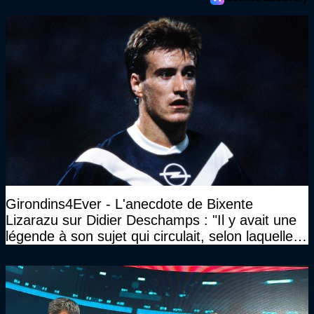
Girondins4Ever - L'anecdote de Bixente
Lizarazu sur Didier Deschamps : "Il y avait une
légende à son sujet qui circulait, selon laquelle il
n’avait pas l’âge qu’il prétendait..."