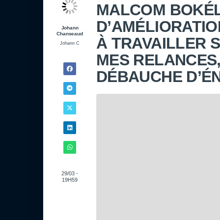
MALCOM BOKÉLÉ
D’AMÉLIORATIO
Johann
Chanseaud
À TRAVAILLER 
Johann C
MES RELANCES,
DÉBAUCHE D’ÉN
29/03 -
19H59