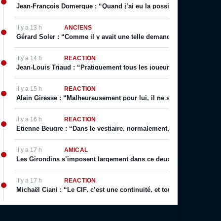
Jean-François Domergue : “Quand j’ai eu la possibilité d’avoir un co
il y a 13 h
ANCIENS
Gérard Soler : “Comme il y avait une telle demande, on m’a autoris
il y a 14 h
RÉACTION
Jean-Louis Triaud : “Pratiquement tous les joueurs qui sont passé
il y a 15 h
RÉACTION
Alain Giresse : “Malheureusement pour lui, il ne s’en est jamais 
il y a 16 h
RÉACTION
Etienne Beugre : “Dans le vestiaire, normalement, chaque joueur a 
il y a 17 h
AMICAL
Les Girondins s’imposent largement dans ce deuxième match de p
il y a 17 h
RÉACTION
Michaël Ciani : “Le CIF, c’est une continuité, et toujours cette fier