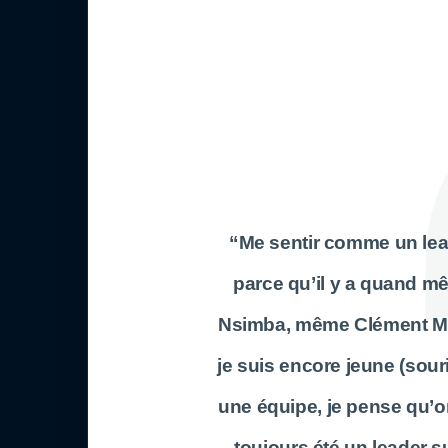
“Me sentir comme un lead
parce qu’il y a quand 
Nsimba
, même
Clément M
je suis encore jeune (souri
une équipe, je pense qu’on
toujours été un leader su