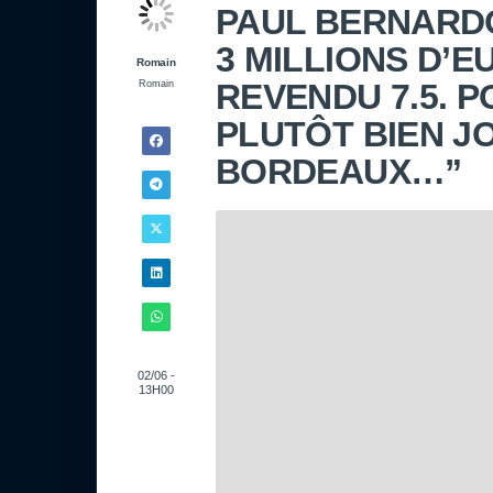
PAUL BERNARDO
3 MILLIONS D’E
Romain
REVENDU 7.5. P
Romain
PLUTÔT BIEN J
BORDEAUX…”
02/06 -
13H00