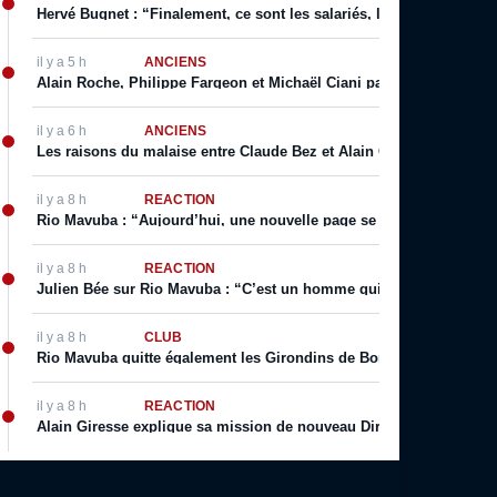
Hervé Bugnet : “Finalement, ce sont les salariés, les supporters, le
il y a 5 h
ANCIENS
Alain Roche, Philippe Fargeon et Michaël Ciani parlent de leur rapp
il y a 6 h
ANCIENS
Les raisons du malaise entre Claude Bez et Alain Giresse
il y a 8 h
RÉACTION
Rio Mavuba : “Aujourd’hui, une nouvelle page se tourne […] j’espèr
il y a 8 h
RÉACTION
Julien Bée sur Rio Mavuba : “C’est un homme qui incarne les valeurs 
il y a 8 h
CLUB
Rio Mavuba quitte également les Girondins de Bordeaux
il y a 8 h
RÉACTION
Alain Giresse explique sa mission de nouveau Directeur Technique