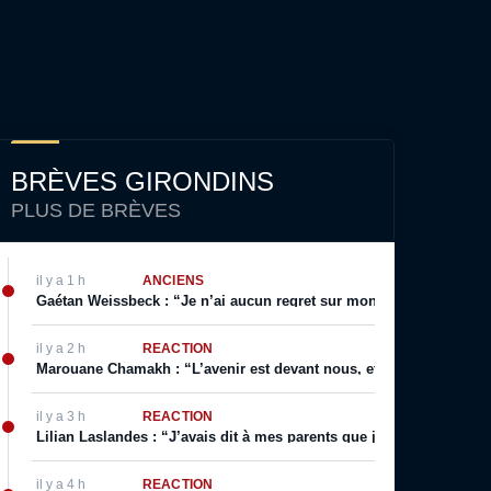
BRÈVES GIRONDINS
PLUS DE BRÈVES
il y a 1 h
ANCIENS
Gaétan Weissbeck : “Je n’ai aucun regret sur mon choix qui a été f
il y a 2 h
RÉACTION
Marouane Chamakh : “L’avenir est devant nous, et je serai bientôt 
il y a 3 h
RÉACTION
Lilian Laslandes : “J’avais dit à mes parents que j’allais déchirer le
il y a 4 h
RÉACTION