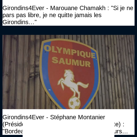
Girondins4Ever - Marouane Chamakh : "Si je ne
pars pas libre, je ne quitte jamais les
Girondins…"
Girondins4Ever - Stéphane Montanier
(Président Saumur, repêché 3 fois de suite) :
"Bordeaux, ils ont un découvert de plusieurs