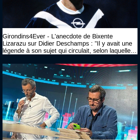
Girondins4Ever - L'anecdote de Bixente
Lizarazu sur Didier Deschamps : "Il y avait une
légende à son sujet qui circulait, selon laquelle il
n’avait pas l’âge qu’il prétendait..."