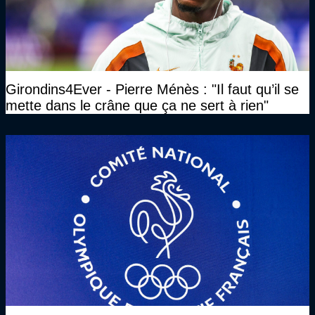
Girondins4Ever - Pierre Ménès : "Il faut qu’il se
mette dans le crâne que ça ne sert à rien"