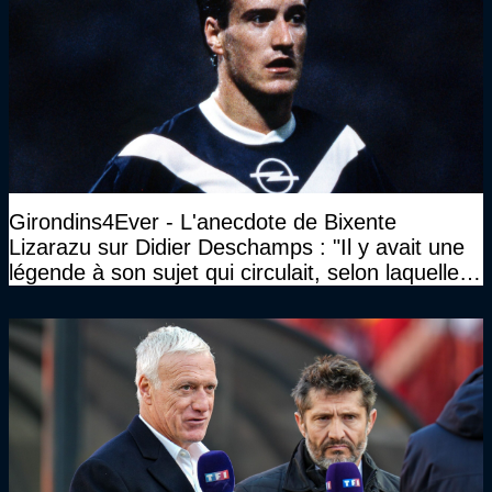
Girondins4Ever - L'anecdote de Bixente
Lizarazu sur Didier Deschamps : "Il y avait une
légende à son sujet qui circulait, selon laquelle il
n’avait pas l’âge qu’il prétendait..."