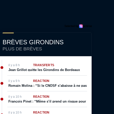
BRÈVES GIRONDINS
PLUS DE BRÈVES
il y a 8 h
TRANSFERTS
Jean Grillot quitte les Girondins de Bordeaux
il y a 9 h
RÉACTION
Romain Molina : “Si le CNOSF s’abaisse à ne pas respecter ses prop
il y a 10 h
RÉACTION
François Pinet : “Même s’il prend un risque pour son image, il sai
il y a 10 h
RÉACTION