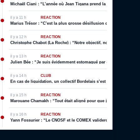
Michaël Ciani : “L’année où Jean Tigana prend la place de Lauren
il y a 11 h
RÉACTION
Marius Trésor : “C’est la plus grosse désillusion que j’ai eue sur le
il y a 12 h
RÉACTION
Christophe Chabot (La Roche) : “Notre objectif, notre rêve, c’est l
il y a 13 h
RÉACTION
Julien Bée : “Je suis évidemment estomaqué par ce texte, qui cont
il y a 14 h
CLUB
En cas de liquidation, un collectif Bordelais s’est constitué pour f
il y a 15 h
RÉACTION
Marouane Chamakh : “Tout était aligné pour que j’arrive du centre d
il y a 16 h
RÉACTION
Yann Fossurier : “Le CNOSF et le COMEX valideront. Parce que Gi