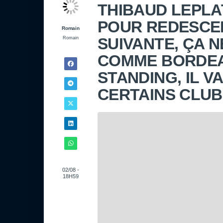
THIBAUD LEPLAT
POUR REDESCE
Romain
SUIVANTE, ÇA N
Romain
COMME BORDEA
STANDING, IL V
CERTAINS CLUB
02/08 -
18H59