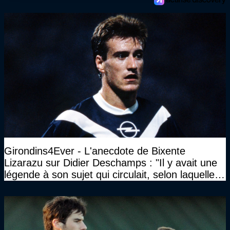
Girondins4Ever - L'anecdote de Bixente
Lizarazu sur Didier Deschamps : "Il y avait une
légende à son sujet qui circulait, selon laquelle il
n’avait pas l’âge qu’il prétendait..."