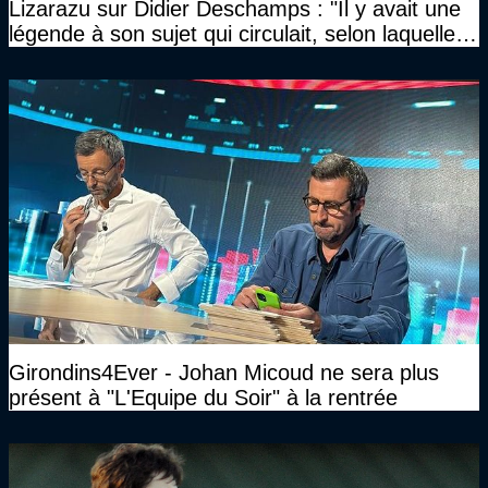
Lizarazu sur Didier Deschamps : "Il y avait une
légende à son sujet qui circulait, selon laquelle il
n’avait pas l’âge qu’il prétendait..."
Girondins4Ever - Johan Micoud ne sera plus
présent à "L'Equipe du Soir" à la rentrée