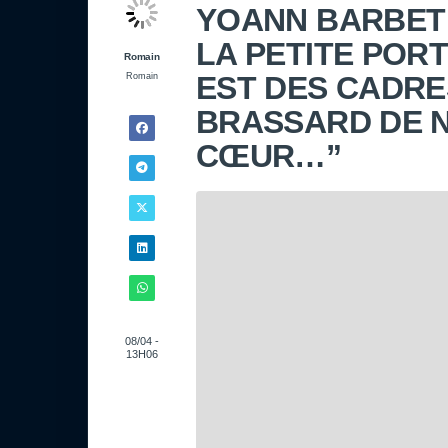
YOANN BARBET 
LA PETITE POR
Romain
EST DES CADRE
Romain
BRASSARD DE 
CŒUR…”
08/04 -
13H06