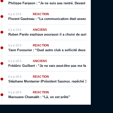
Philippe Fargeon : “Je ne suis pas rentré. Devant mon public. Ça, 
il y a 13 h
RÉACTION
Florent Gautreau : “La communication était assez bonne de la part
il y a 14 h
ANCIENS
Ruben Pardo explique pourquoi il a choisi de quitter Bordeaux
il y a 15 h
RÉACTION
Yann Fossurier : “Quel autre club a sollicité deux fois un arbitra
il y a 16 h
ANCIENS
Frédéric Guilbert : “Je ne vais peut-être pas me faire des amis pa
il y a 16 h
RÉACTION
Stéphane Montanier (Président Saumur, repêché 3 fois de suite) : “
il y a 18 h
RÉACTION
Marouane Chamakh : “Là, on est prêts”