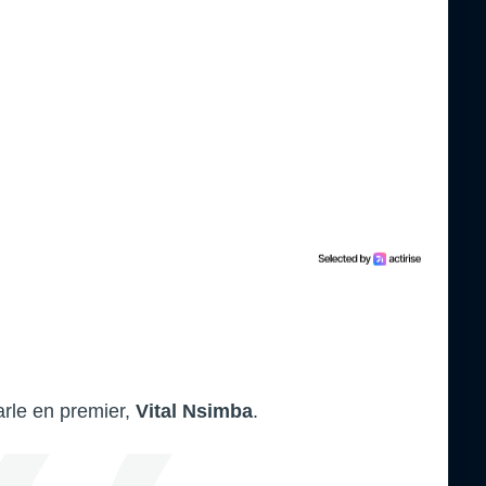
arle en premier,
Vital Nsimba
.