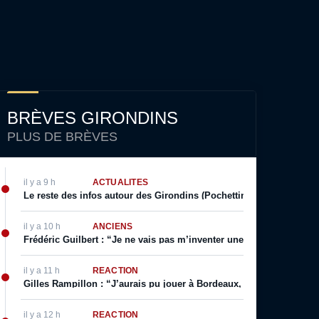
BRÈVES GIRONDINS
PLUS DE BRÈVES
il y a 9 h
ACTUALITÉS
Le reste des infos autour des Girondins (Pochettino prolonge, Sa
il y a 10 h
ANCIENS
Frédéric Guilbert : “Je ne vais pas m’inventer une vie. J’ai toujour
il y a 11 h
RÉACTION
Gilles Rampillon : “J’aurais pu jouer à Bordeaux, j’aurais pu jouer
il y a 12 h
RÉACTION