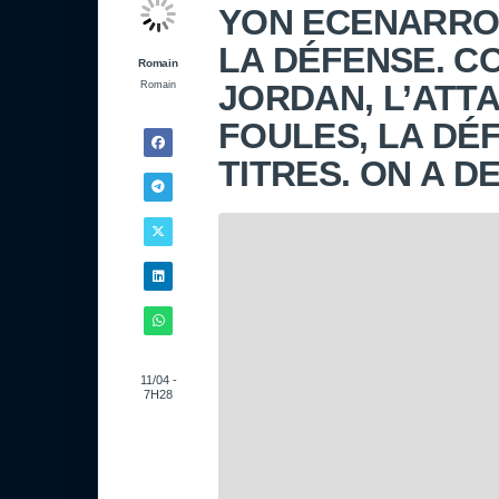
YON ECENARRO 
LA DÉFENSE. C
Romain
JORDAN, L’ATTA
Romain
FOULES, LA DÉ
TITRES. ON A D
11/04 -
7H28