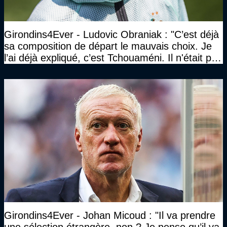
Girondins4Ever - Ludovic Obraniak : "C’est déjà
sa composition de départ le mauvais choix. Je
l’ai déjà expliqué, c’est Tchouaméni. Il n'était pas
invité"
Girondins4Ever - Johan Micoud : "Il va prendre
une sélection étrangère, non ? Je pense qu’il va