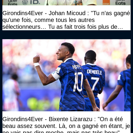
Girondins4Ever - Johan Micoud : "Tu n’as gagné
qu’une fois, comme tous les autres
sélectionneurs… Tu as fait trois fois plus de
temps et tu as gagné la même chose qu’eux"
Girondins4Ever - Bixente Lizarazu : "On a été
beau assez souvent. Là, on a gagné en étant, je
ne vais pas dire moche, mais pas très beau"