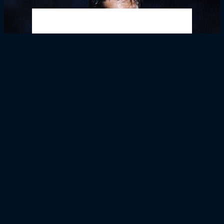
Girondins4Ever - L'anecdote de Bixente
Lizarazu sur Didier Deschamps : "Il y avait une
légende à son sujet qui circulait, selon laquelle il
n’avait pas l’âge qu’il prétendait..."