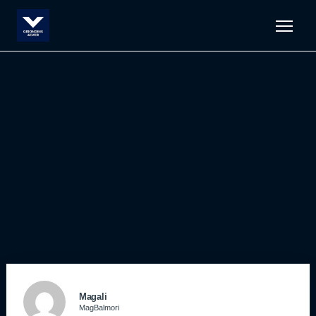
Men
Magali
MagBalmori