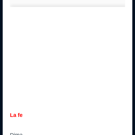
La feuille de match
Dimanche 27 Octobre 2013 à 14h