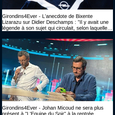
Girondins4Ever - L'anecdote de Bixente
Lizarazu sur Didier Deschamps : "Il y avait une
légende à son sujet qui circulait, selon laquelle il
n’avait pas l’âge qu’il prétendait..."
Girondins4Ever - Johan Micoud ne sera plus
présent à "L'Equipe du Soir" à la rentrée