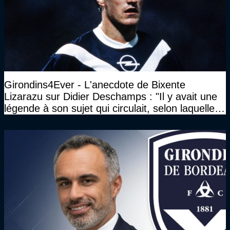
Girondins4Ever - L'anecdote de Bixente
Lizarazu sur Didier Deschamps : "Il y avait une
légende à son sujet qui circulait, selon laquelle il
n’avait pas l’âge qu’il prétendait..."