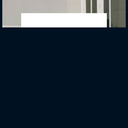
Girondins4Ever - Benoit Trémoulinas : "A
Bordeaux, j’ai juste fait une infiltration de
corticoïdes, et une infiltration de gel. Ca
marchait vraiment à la confiance"