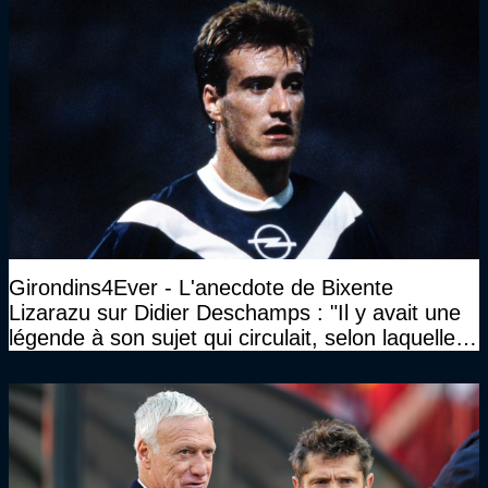
Girondins4Ever - L'anecdote de Bixente
Lizarazu sur Didier Deschamps : "Il y avait une
légende à son sujet qui circulait, selon laquelle il
n’avait pas l’âge qu’il prétendait..."