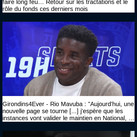
faire long feu… Retour sur les tractations et le
rôle du fonds ces derniers mois
Girondins4Ever - Rio Mavuba : "Aujourd'hui, une
nouvelle page se tourne [...] j'espère que les
instances vont valider le maintien en National, et
que le club pourra retrouver rapidement le très
haut niveau"