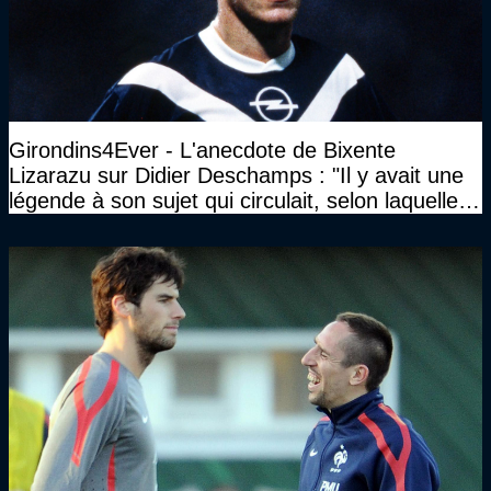
Girondins4Ever - L'anecdote de Bixente
Lizarazu sur Didier Deschamps : "Il y avait une
légende à son sujet qui circulait, selon laquelle il
n’avait pas l’âge qu’il prétendait..."