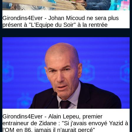
Girondins4Ever - Johan Micoud ne sera plus
présent à "L'Equipe du Soir" à la rentrée
Girondins4Ever - Alain Lepeu, premier
entraineur de Zidane : "Si j’avais envoyé Yazid à
l’OM en 86, jamais il n’aurait percé"