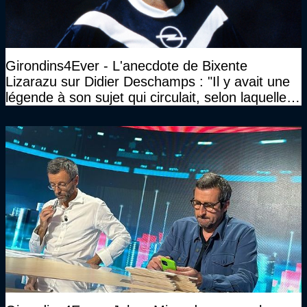
Girondins4Ever - L'anecdote de Bixente
Lizarazu sur Didier Deschamps : "Il y avait une
légende à son sujet qui circulait, selon laquelle il
n’avait pas l’âge qu’il prétendait..."