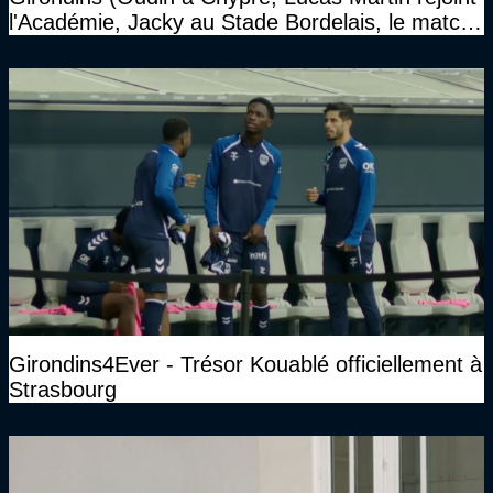
l'Académie, Jacky au Stade Bordelais, le match
face à Arcachon à huis clos...)
Girondins4Ever - Trésor Kouablé officiellement à
Strasbourg