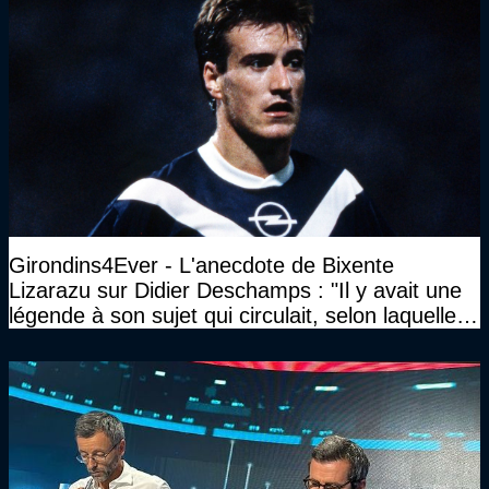
Girondins4Ever - L'anecdote de Bixente
Lizarazu sur Didier Deschamps : "Il y avait une
légende à son sujet qui circulait, selon laquelle il
n’avait pas l’âge qu’il prétendait..."