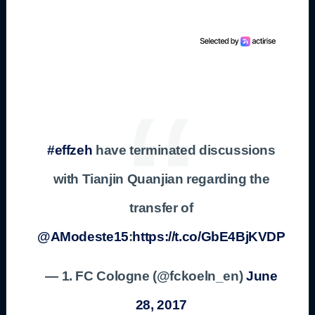
#effzeh
have terminated discussions
with Tianjin Quanjian regarding the
transfer of
@AModeste15
:
https://t.co/GbE4BjKVDP
— 1. FC Cologne (@fckoeln_en)
June
28, 2017