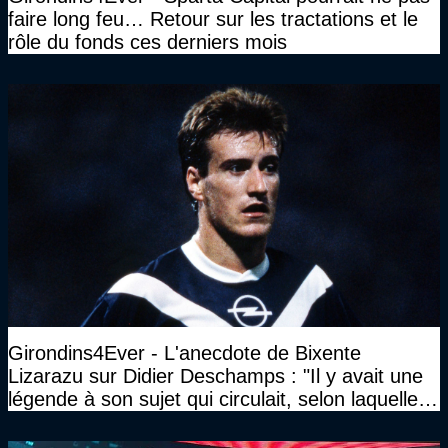
faire long feu… Retour sur les tractations et le
rôle du fonds ces derniers mois
Girondins4Ever - L'anecdote de Bixente
Lizarazu sur Didier Deschamps : "Il y avait une
légende à son sujet qui circulait, selon laquelle il
n’avait pas l’âge qu’il prétendait..."