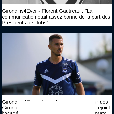
Girondins4Ever - Florent Gautreau : "La
communication était assez bonne de la part des
Présidents de clubs"
Girondins4Ever - Le reste des infos autour des
Girondins (Oudin à Chypre, Lucas Martin rejoint
l'Académie, Jacky au Stade Bordelais, le match