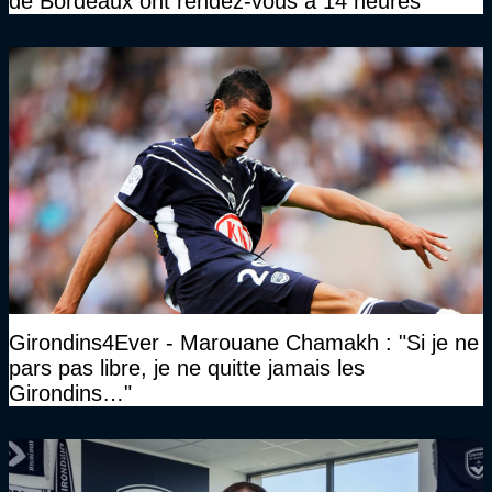
de Bordeaux ont rendez-vous à 14 heures
Girondins4Ever - Marouane Chamakh : "Si je ne
pars pas libre, je ne quitte jamais les
Girondins…"