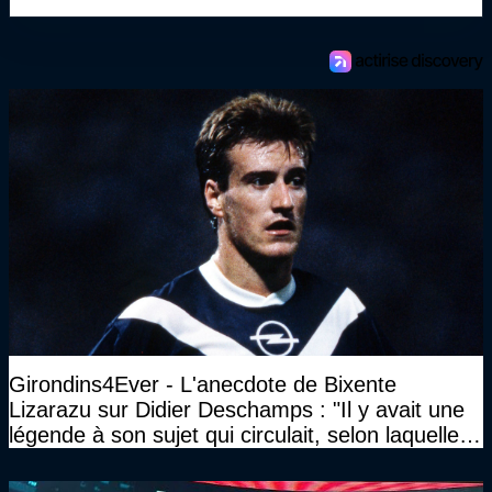
Girondins4Ever - L'anecdote de Bixente
Lizarazu sur Didier Deschamps : "Il y avait une
légende à son sujet qui circulait, selon laquelle il
n’avait pas l’âge qu’il prétendait..."