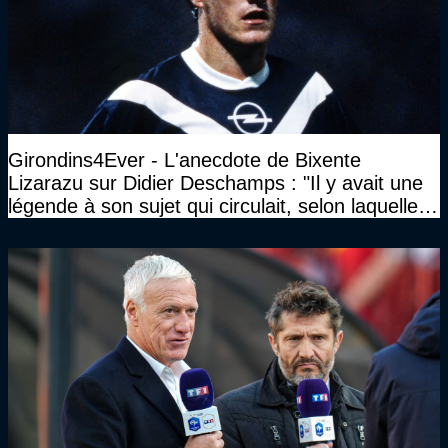
Girondins4Ever - L'anecdote de Bixente
Lizarazu sur Didier Deschamps : "Il y avait une
légende à son sujet qui circulait, selon laquelle il
n’avait pas l’âge qu’il prétendait..."