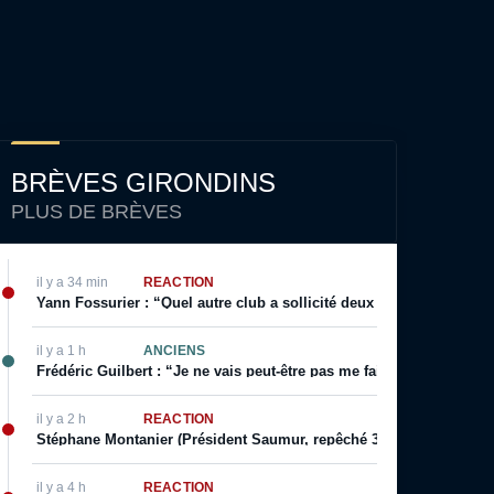
BRÈVES GIRONDINS
PLUS DE BRÈVES
il y a 34 min
RÉACTION
Yann Fossurier : “Quel autre club a sollicité deux fois un arbitra
il y a 1 h
ANCIENS
Frédéric Guilbert : “Je ne vais peut-être pas me faire des amis pa
il y a 2 h
RÉACTION
Stéphane Montanier (Président Saumur, repêché 3 fois de suite) : “
il y a 4 h
RÉACTION