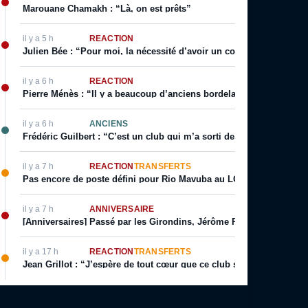
Marouane Chamakh : “Là, on est prêts”
il y a 5 h
RÉACTION
Julien Bée : “Pour moi, la nécessité d’avoir un coach qui incarne 
il y a 6 h
RÉACTION
Pierre Ménès : “Il y a beaucoup d’anciens bordelais qui l’ouvrent ré
il y a 6 h
ANCIENS
Frédéric Guilbert : “C’est un club qui m’a sorti de la merde”
il y a 7 h
RÉACTION
TRANSFERTS
Pas encore de poste défini pour Rio Mavuba au LOSC
il y a 7 h
ANNIVERSAIRE
[Anniversaires] Passé par les Girondins, Jérôme Prior fête son ann
il y a 17 h
RÉACTION
TRANSFERTS
Jean Grillot : “J’espère de tout cœur que ce club se relèvera”