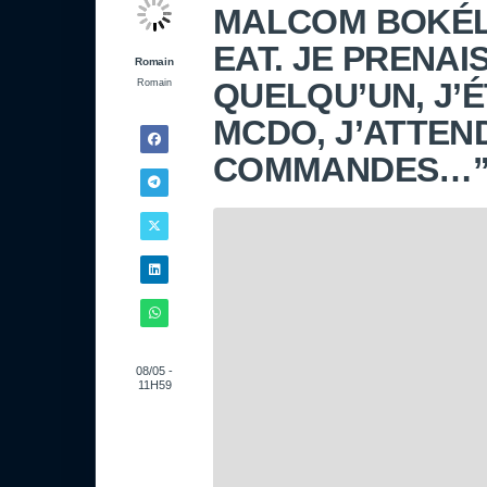
MALCOM BOKÉLÉ
EAT. JE PRENAI
Romain
QUELQU’UN, J’É
Romain
MCDO, J’ATTEN
COMMANDES…
08/05 -
11H59