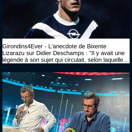
Girondins4Ever - L'anecdote de Bixente
Lizarazu sur Didier Deschamps : "Il y avait une
légende à son sujet qui circulait, selon laquelle il
n’avait pas l’âge qu’il prétendait..."