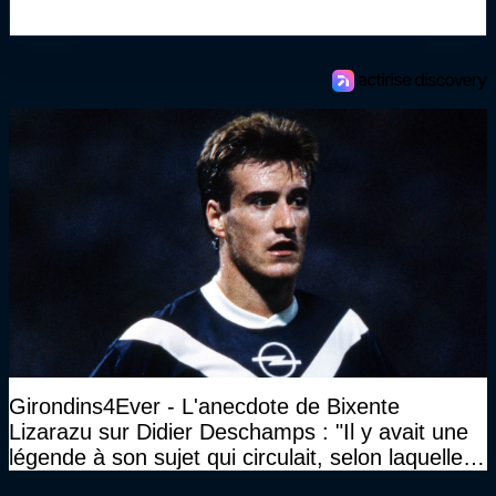
Girondins4Ever - L'anecdote de Bixente
Lizarazu sur Didier Deschamps : "Il y avait une
légende à son sujet qui circulait, selon laquelle il
n’avait pas l’âge qu’il prétendait..."