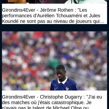
Girondins4Ever - Jérôme Rothen : "Les
performances d’Aurélien Tchouaméni et Jules
Koundé ne sont pas au niveau de joueurs qui
ont ce statut"
Girondins4Ever - Christophe Dugarry : "J’ai eu
des matches où j’étais catastrophique. Je
n’avais pas le talent de Michael Olise ou