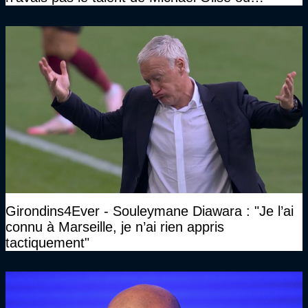
d’Ousmane Dembélé c’est certain, mais c’est
quelque chose d’assez incroyable"
Girondins4Ever - Souleymane Diawara : "Je l’ai
connu à Marseille, je n’ai rien appris
tactiquement"