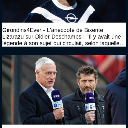
Girondins4Ever - L'anecdote de Bixente
Lizarazu sur Didier Deschamps : "Il y avait une
légende à son sujet qui circulait, selon laquelle il
n’avait pas l’âge qu’il prétendait..."