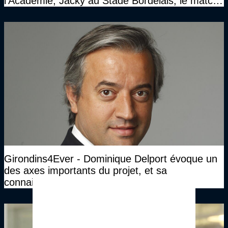
l'Académie, Jacky au Stade Bordelais, le match
face à Arcachon à huis clos...)
Girondins4Ever - Dominique Delport évoque un
des axes importants du projet, et sa
connaissance des Girondins