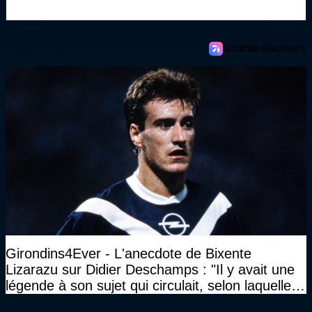
Girondins4Ever - L'anecdote de Bixente
Lizarazu sur Didier Deschamps : "Il y avait une
légende à son sujet qui circulait, selon laquelle il
n’avait pas l’âge qu’il prétendait..."