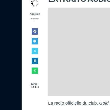
Angelion
angelion
12/08 -
13H34
La radio officielle du club,
Gold