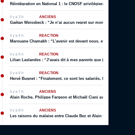
Réintégration en National 1 : le CNOSF privilégierait un retour de
il y a 3 h
ANCIENS
Gaétan Weissbeck : “Je n’ai aucun regret sur mon choix qui a été f
il y a 4 h
RÉACTION
Marouane Chamakh : “L’avenir est devant nous, et je serai bientôt 
il y a 5 h
RÉACTION
Lilian Laslandes : “J’avais dit à mes parents que j’allais déchirer le
il y a 6 h
RÉACTION
Hervé Bugnet : “Finalement, ce sont les salariés, les supporters, le
il y a 7 h
ANCIENS
Alain Roche, Philippe Fargeon et Michaël Ciani parlent de leur rapp
il y a 8 h
ANCIENS
Les raisons du malaise entre Claude Bez et Alain Giresse