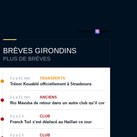
BRÈVES GIRONDINS
PLUS DE BRÈVES
il y a 41 min
TRANSFERTS
Trésor Kouablé officiellement à Strasbourg
il y a 51 min
ANCIENS
Rio Mavuba de retour dans un autre club qu’il connait bien ?
il y a 1 h
CLUB
Franck Tuil s’est déplacé au Haillan ce jour
il y a 1 h
CLUB