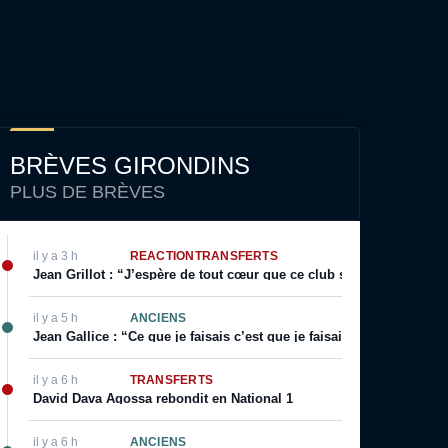
BRÈVES GIRONDINS
PLUS DE BRÈVES
il y a 3 h
RÉACTION
TRANSFERTS
Jean Grillot : “J’espère de tout cœur que ce club se relèvera”
il y a 5 h
ANCIENS
Jean Gallice : “Ce que je faisais c’est que je faisais visiter le terr
il y a 6 h
TRANSFERTS
David Dava Agossa rebondit en National 1
il y a 6 h
ANCIENS