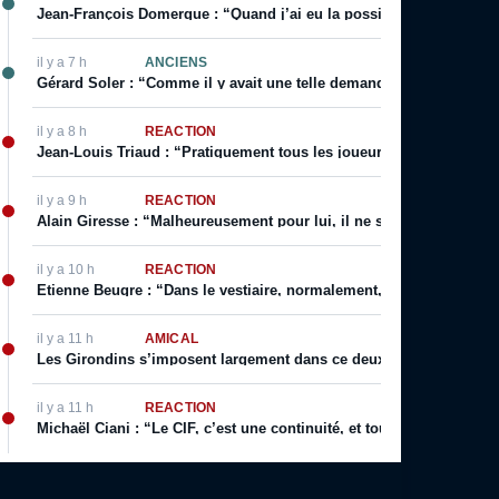
Jean-François Domergue : “Quand j’ai eu la possibilité d’avoir un co
il y a 7 h
ANCIENS
Gérard Soler : “Comme il y avait une telle demande, on m’a autoris
il y a 8 h
RÉACTION
Jean-Louis Triaud : “Pratiquement tous les joueurs qui sont passé
il y a 9 h
RÉACTION
Alain Giresse : “Malheureusement pour lui, il ne s’en est jamais 
il y a 10 h
RÉACTION
Etienne Beugre : “Dans le vestiaire, normalement, chaque joueur a 
il y a 11 h
AMICAL
Les Girondins s’imposent largement dans ce deuxième match de p
il y a 11 h
RÉACTION
Michaël Ciani : “Le CIF, c’est une continuité, et toujours cette fier