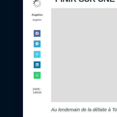
Angelion
angelion
24/05 -
14H34
Au lendemain de la défaite à T