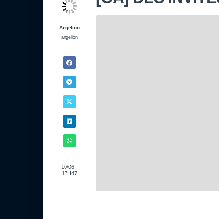
Angelion
angelion
10/06 -
17H47