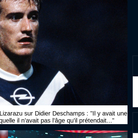
izarazu sur Didier Deschamps : "Il y avait une
uelle il n’avait pas l’âge qu’il prétendait..."