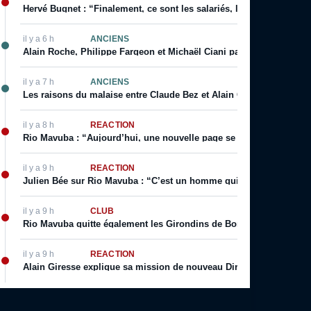
Hervé Bugnet : “Finalement, ce sont les salariés, les supporters, le
il y a 6 h
ANCIENS
Alain Roche, Philippe Fargeon et Michaël Ciani parlent de leur rapp
il y a 7 h
ANCIENS
Les raisons du malaise entre Claude Bez et Alain Giresse
il y a 8 h
RÉACTION
Rio Mavuba : “Aujourd’hui, une nouvelle page se tourne […] j’espèr
il y a 9 h
RÉACTION
Julien Bée sur Rio Mavuba : “C’est un homme qui incarne les valeurs 
il y a 9 h
CLUB
Rio Mavuba quitte également les Girondins de Bordeaux
il y a 9 h
RÉACTION
Alain Giresse explique sa mission de nouveau Directeur Technique