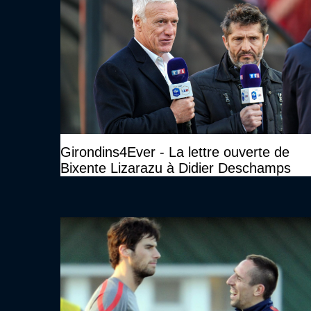
Girondins4Ever - La lettre ouverte de
Bixente Lizarazu à Didier Deschamps