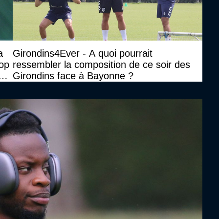
a
Girondins4Ever - A quoi pourrait
rop
ressembler la composition de ce soir des
n
Girondins face à Bayonne ?