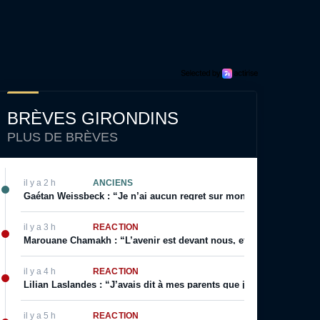
BRÈVES GIRONDINS
PLUS DE BRÈVES
il y a 2 h
ANCIENS
Gaétan Weissbeck : “Je n’ai aucun regret sur mon choix qui a été f
il y a 3 h
RÉACTION
Marouane Chamakh : “L’avenir est devant nous, et je serai bientôt 
il y a 4 h
RÉACTION
Lilian Laslandes : “J’avais dit à mes parents que j’allais déchirer le
il y a 5 h
RÉACTION