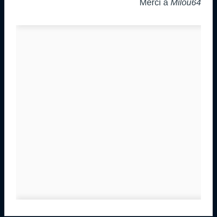
Merci à
Milou64