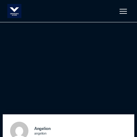
Men
Angelion
angelion