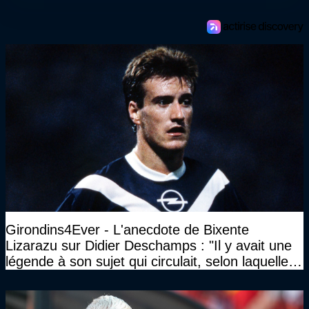
Girondins4Ever - L'anecdote de Bixente
Lizarazu sur Didier Deschamps : "Il y avait une
légende à son sujet qui circulait, selon laquelle il
n’avait pas l’âge qu’il prétendait..."