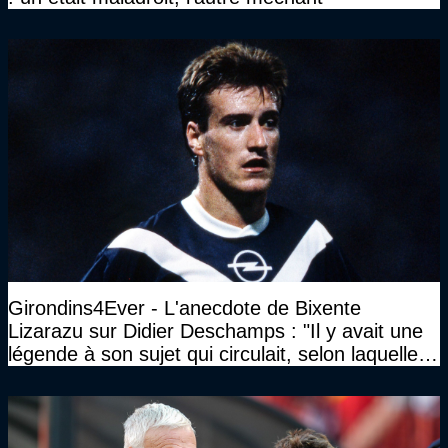
Girondins4Ever - L'anecdote de Bixente
Lizarazu sur Didier Deschamps : "Il y avait une
légende à son sujet qui circulait, selon laquelle il
n’avait pas l’âge qu’il prétendait..."