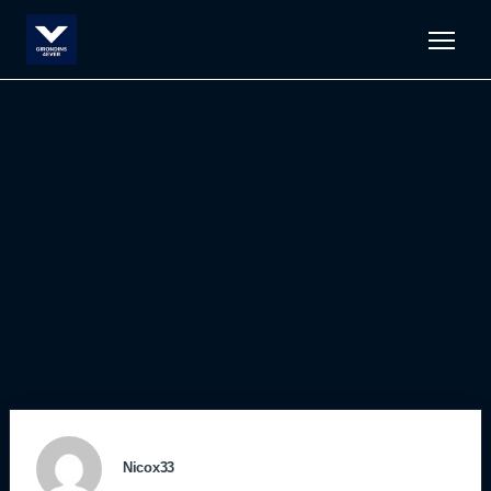
Men
Nicox33