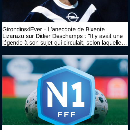
Girondins4Ever - L'anecdote de Bixente
Lizarazu sur Didier Deschamps : "Il y avait une
légende à son sujet qui circulait, selon laquelle il
n’avait pas l’âge qu’il prétendait..."